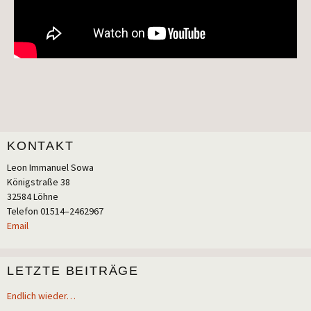
KONTAKT
Leon Imma­nu­el Sowa
König­stra­ße 38
32584 Löhne
Tele­fon 01514–2462967
Email
LETZTE BEITRÄGE
Endlich wieder…