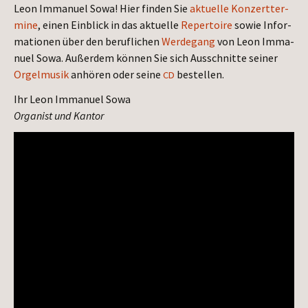
Leon Imma­nu­el Sowa! Hier fin­den Sie
aktu­el­le Kon­zert­ter­
mi­ne
, einen Ein­blick in das aktu­el­le
Reper­toire
sowie Infor­
ma­tio­nen über den beruf­li­chen
Wer­de­gang
von Leon Imma­
nu­el Sowa. Außer­dem kön­nen Sie sich Aus­schnit­te sei­ner
Orgel­mu­sik
anhö­ren oder sei­ne
bestellen.
CD
Ihr Leon Imma­nu­el Sowa
Orga­nist und Kantor