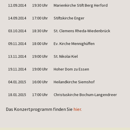
12.09.2014
19:30 Uhr
Mari­en­kir­che Stift Berg Herford
14.09.2014
17:00 Uhr
Stifts­kir­che Enger
03.10.2014
18:30 Uhr
St. Cle­mens Rheda-Wiedenbrück
09.11.2014
18:00 Uhr
Ev. Kir­che Mennighüffen
13.11.2014
19:00 Uhr
St. Niko­lai Kiel
19.11.2014
19:00 Uhr
Hoher Dom zu Essen
04.01.2015
16:00 Uhr
Hei­land­kir­che Siemshof
18.01.2015
17:00 Uhr
Chris­tus­kir­che Bochum-Langendreer
Das Kon­zert­pro­gramm fin­den Sie
hier.