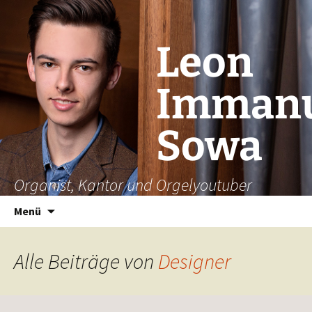
Leon
Immanu
Sowa
Organist, Kantor und Orgelyoutuber
Zum
Suchen
Menü
Inhalt
nach:
springen
Alle Beiträge von
Designer