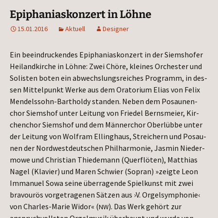
Epiphaniaskonzert in Löhne
15.01.2016
Aktuell
Designer
Ein beein­dru­cken­des Epi­pha­ni­as­kon­zert in der Siems­ho­fer
Hei­land­kir­che in Löh­ne: Zwei Chö­re, klei­nes Orches­ter und
Solis­ten boten ein abwechs­lungs­rei­ches Pro­gramm, in des­
sen Mit­tel­punkt Wer­ke aus dem Ora­to­ri­um Eli­as von Felix
Men­dels­sohn-Bar­thol­dy stan­den. Neben dem Posau­nen­
chor Siems­hof unter Lei­tung von Frie­del Berns­mei­er, Kir­
chen­chor Siems­hof und dem Män­ner­chor Ober­l­üb­be unter
der Lei­tung von Wolf­ram Elling­haus, Strei­chern und Posau­
nen der Nord­west­deut­schen Phil­har­mo­nie, Jas­min Nie­der­
mo­we und Chris­ti­an Thie­de­mann (Quer­flö­ten), Mat­thi­as
Nagel (Kla­vier) und Maren Schwier (Sopran) »zeig­te Leon
Imma­nu­el Sowa sei­ne über­ra­gen­de Spiel­kunst mit zwei
bra­vou­rös vor­ge­tra­ge­nen Sät­zen aus ›V. Orgel­sym­pho­nie‹
von Charles-Marie Widor« (
). Das Werk gehört zur
NW