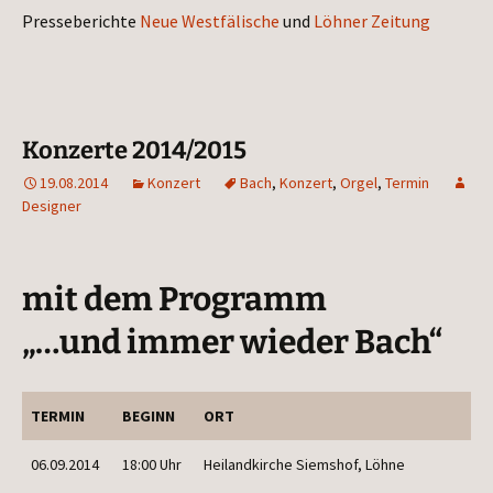
Pres­se­be­rich­te
Neue West­fä­li­sche
und
Löh­ner Zeitung
Konzerte 2014/2015
19.08.2014
Konzert
Bach
,
Konzert
,
Orgel
,
Termin
Designer
mit dem Programm
„…und immer wieder Bach“
TER­MIN
BEGINN
ORT
06.09.2014
18:00 Uhr
Hei­land­kir­che Siems­hof, Löhne