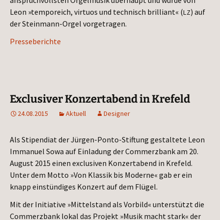
anspruch­volls­ten Orgel­mu­sik über­haupt und wur­de von
Leon »tem­po­reich, vir­tu­os und tech­nisch bril­li­ant« (
) auf
LZ
der Stein­mann-Orgel vorgetragen.
Pres­se­be­rich­te
Exclusiver Konzertabend in Krefeld
24.08.2015
Aktuell
Designer
Als Sti­pen­di­at der Jür­gen-Pon­to-Stif­tung gestal­te­te Leon
Imma­nu­el Sowa auf Ein­la­dung der Com­merz­bank am 20.
August 2015 einen exclu­si­ven Kon­zert­abend in Kre­feld.
Unter dem Mot­to »Von Klas­sik bis Moder­ne« gab er ein
knapp ein­stün­di­ges Kon­zert auf dem Flügel.
Mit der Initia­ti­ve »Mit­tel­stand als Vor­bild« unter­stützt die
Com­merz­bank lokal das Pro­jekt »Musik macht stark« der