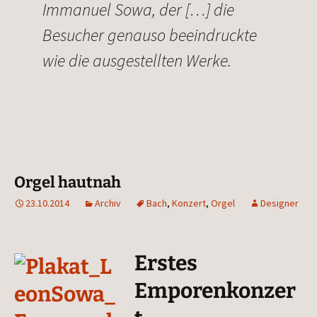
Imma­nu­el Sowa, der […] die
Besu­cher genau­so beein­druck­te
wie die aus­ge­stell­ten Werke.
Orgel hautnah
23.10.2014
Archiv
Bach
,
Konzert
,
Orgel
Designer
Erstes
Emporenkonzer