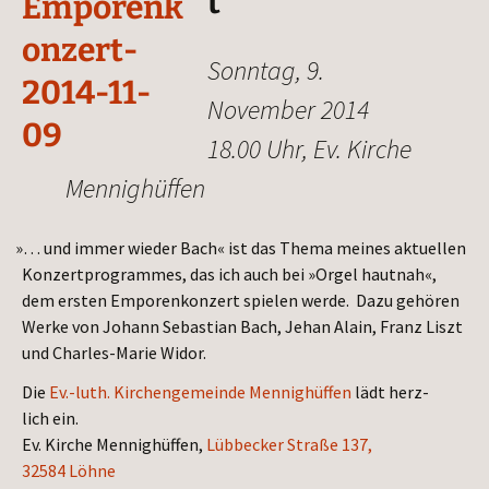
t
Sonn­tag, 9.
Novem­ber 2014
18.00 Uhr, Ev. Kir­che
Mennighüffen
»
… und immer wie­der Bach« ist das The­ma mei­nes aktu­el­len
Kon­zert­pro­gram­mes, das ich auch bei »Orgel haut­nah«,
dem ers­ten Empo­ren­kon­zert spie­len wer­de. Dazu gehö­ren
Wer­ke von Johann Sebas­ti­an Bach, Jehan Alain, Franz Liszt
und Charles-Marie Widor.
Die
Ev.-luth. Kir­chen­ge­mein­de Men­nig­hüf­fen
lädt herz­
lich ein.
Ev. Kir­che Men­nig­hüf­fen,
Lüb­be­cker Stra­ße 137,
32584 Löhne