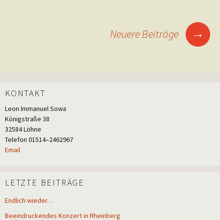
Beitragsnavigation
→
Neuere Beiträge
KONTAKT
Leon Imma­nu­el Sowa
König­stra­ße 38
32584 Löhne
Tele­fon 01514–2462967
Email
LETZTE BEITRÄGE
Endlich wieder…
Beeindruckendes Konzert in Rheinberg