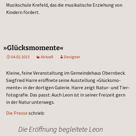
Musik­schu­le Kre­feld, das die musi­ka­li­sche Erzie­hung von
Kin­dern fördert.
»
Glücksmomente«
04.02.2015
Aktuell
Designer
Klei­ne, fei­ne Ver­an­stal­tung im Gemein­de­haus Obern­beck.
Sieg­fried Har­re eröff­ne­te sei­ne Aus­stel­lung »Glücks­mo­
men­te« in der dor­ti­gen Gale­rie. Har­re zeigt Natur- und Tier­
fo­to­gra­fie. Das passt: Auch Leon ist in sei­ner Frei­zeit gern
in der Natur unterwegs.
Die Pres­se
schrieb:
Die Eröff­nung beglei­te­te Leon