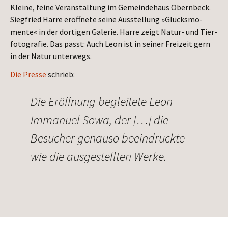
Klei­ne, fei­ne Ver­an­stal­tung im Gemein­de­haus Obern­beck.
Sieg­fried Har­re eröff­ne­te sei­ne Aus­stel­lung »Glücks­mo­
men­te« in der dor­ti­gen Gale­rie. Har­re zeigt Natur- und Tier­
fo­to­gra­fie. Das passt: Auch Leon ist in sei­ner Frei­zeit gern
in der Natur unterwegs.
Die Pres­se
schrieb:
Die Eröff­nung beglei­te­te Leon
Imma­nu­el Sowa, der […] die
Besu­cher genau­so beein­druck­te
wie die aus­ge­stell­ten Werke.