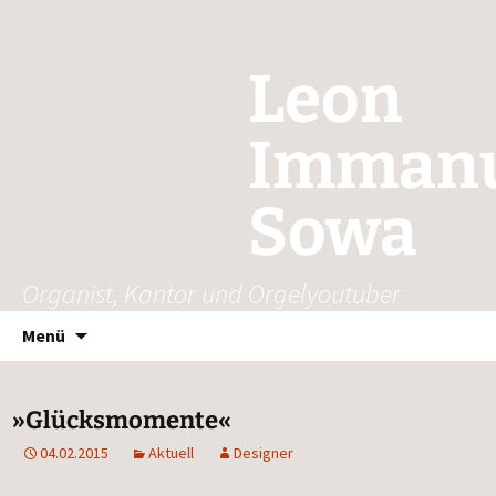
Leon
Immanu
Sowa
Organist, Kantor und Orgelyoutuber
Zum
Suchen
Menü
Inhalt
nach:
springen
»
Glücksmomente«
04.02.2015
Aktuell
Designer