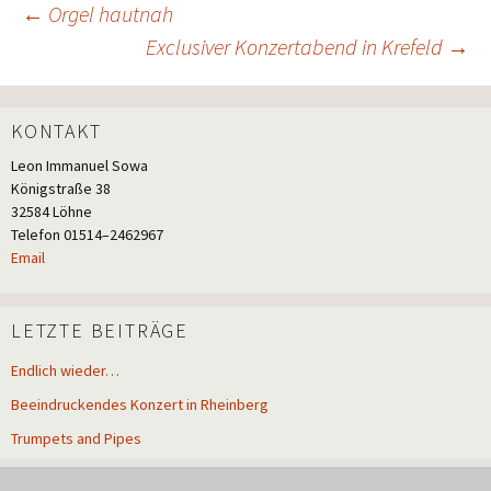
Beitragsnavigation
←
Orgel hautnah
Exclusiver Konzertabend in Krefeld
→
KONTAKT
Leon Imma­nu­el Sowa
König­stra­ße 38
32584 Löhne
Tele­fon 01514–2462967
Email
LETZTE BEITRÄGE
Endlich wieder…
Beeindruckendes Konzert in Rheinberg
Trumpets and Pipes