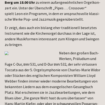
Berg um 18.00 Uhr
zu einem außer­ge­wöhn­li­chen Orgel­kon­
zert ein. Unter der Über­schrift „Pipes … Cross­over“
spielt Leon ein Pro­gramm, in dem er anspruchs­vol­le klas­si­
sche Wer­ke Pop- und Jazz­mu­sik gegenüberstellt.
Er zeigt, dass auch ein bis­lang eher tra­di­tio­nell besetz­tes
Instru­ment wie die Kir­chen­or­gel durch­aus in der Lage ist,
ande­re Musik­for­men inter­es­sant zum Klin­gen und Swin­gen
zu bringen.
Neben den gro­ßen Bach-
Wer­ken, Prä­lu­di­um und
Fuge C‑Dur,
531, und D‑Dur
532, der sehr vir­tuo­sen
BWV
BWV
Toc­ca­ta aus der 5. Orgel­sym­pho­nie von Charles-Marie Widor
oder Stü­cken des eng­li­schen Kom­po­nis­ten Wil­liam Lloyd
Web­ber fin­den immer wie­der moder­ne Bear­bei­tun­gen von
bekann­ten Lie­dern aus dem evan­ge­li­schen Gesang­buch
Platz. Mal erschei­nen sie in Jazz­be­ar­bei­tun­gen, wie dem
Blues über „Die gan­ze Welt hast du uns über­las­sen“ von
Hans-Mar­tin Kie­fer, oder aber in schwung­vol­len Pop­ar­ran­