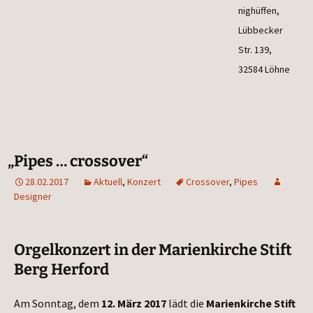
nig­hüf­fen,
Lüb­be­cker
Str. 139,
32584 Löhne
„
Pipes … crossover“
28.02.2017
Aktuell
,
Konzert
Crossover
,
Pipes
Designer
Orgelkonzert in der Marienkirche Stift
Berg Herford
Am Sonn­tag, dem
12. März 2017
lädt die
Mari­en­kir­che Stift