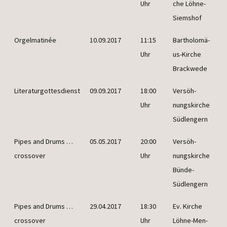
Uhr
che Löhne-
Siemshof
Orgel­ma­ti­née
10.09.2017
11:15
Bar­tho­lo­mä­
Uhr
us-Kir­che
Brackwede
Lite­ra­tur­got­tes­dienst
09.09.2017
18:00
Ver­söh­
Uhr
nungs­kir­che
Südlengern
Pipes and Drums …
05.05.2017
20:00
Ver­söh­
crossover
Uhr
nungs­kir­che
Bünde-
Südlengern
Pipes and Drums …
29.04.2017
18:30
Ev. Kir­che
crossover
Uhr
Löh­ne-Men­