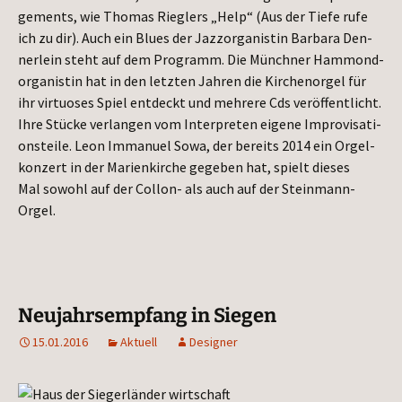
ge­ments, wie Tho­mas Rieg­lers „Help“ (Aus der Tie­fe rufe
ich zu dir). Auch ein Blues der Jazz­or­ga­nis­tin Bar­ba­ra Den­
ner­lein steht auf dem Pro­gramm. Die Münch­ner Ham­mond­
or­ga­nis­tin hat in den letz­ten Jah­ren die Kir­chen­or­gel für
ihr vir­tuo­ses Spiel ent­deckt und meh­re­re Cds ver­öf­fent­licht.
Ihre Stü­cke ver­lan­gen vom Inter­pre­ten eige­ne Impro­vi­sa­ti­
ons­tei­le. Leon Imma­nu­el Sowa, der bereits 2014 ein Orgel­
kon­zert in der Mari­en­kir­che gege­ben hat, spielt die­ses
Mal sowohl auf der Col­lon- als auch auf der Steinmann-
Orgel.
Neujahrsempfang in Siegen
15.01.2016
Aktuell
Designer