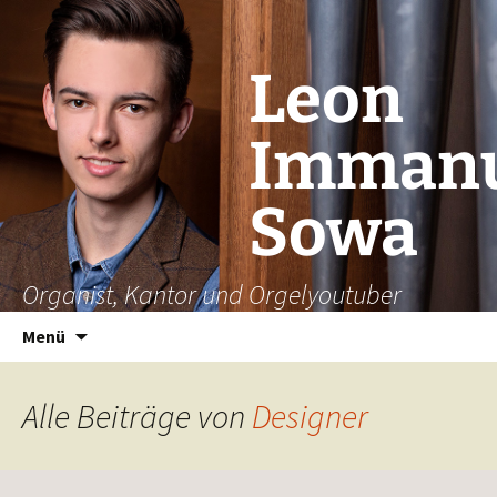
Leon
Immanu
Sowa
Organist, Kantor und Orgelyoutuber
Zum
Suchen
Menü
Inhalt
nach:
springen
Alle Beiträge von
Designer