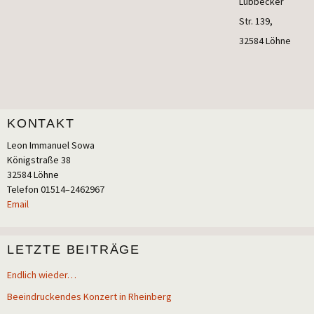
Lüb­be­cker
Str. 139,
32584 Löhne
KONTAKT
Leon Imma­nu­el Sowa
König­stra­ße 38
32584 Löhne
Tele­fon 01514–2462967
Email
LETZTE BEITRÄGE
Endlich wieder…
Beeindruckendes Konzert in Rheinberg