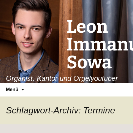
Leon
Immanu
Sowa
Organist, Kantor und Orgelyoutuber
Zum
Suchen
Menü
Inhalt
nach:
springen
Schlagwort-Archiv: Termine