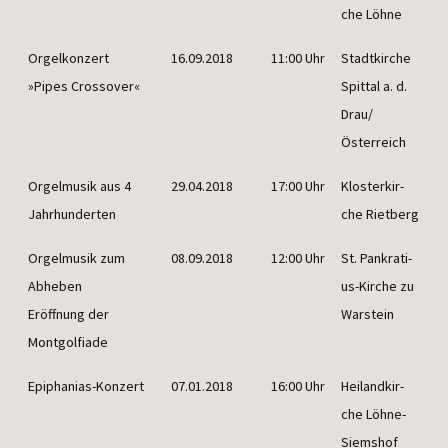
che Löhne
Orgel­kon­zert
16.09.2018
11:00 Uhr
Stadt­kir­che
»Pipes Crossover«
Spit­tal a. d.
Drau/
Österreich
Orgel­mu­sik aus 4
29.04.2018
17:00 Uhr
Klos­ter­kir­
Jahrhunderten
che Rietberg
Orgel­mu­sik zum
08.09.2018
12:00 Uhr
St. Pan­kra­ti­
Abheben
us-Kir­che zu
Eröff­nung der
Warstein
Montgolfiade
Epi­pha­ni­as-Kon­zert
07.01.2018
16:00 Uhr
Hei­land­kir­
che Löhne-
Siemshof