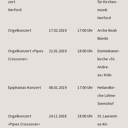
zert
für Kir­chen­
Herford
mu­sik
Herford
Orgel­kon­zert
17.02.2019
17:00 Uhr
Arche Noah
Bünde
Orgel­kon­zert »Pipes
22.01.2019
18:00 Uhr
Domi­ni­ka­ner­
Crossover«
kir­che »St.
Andre­
as« Köln
Epi­pha­ni­as Konzert
06.01.2019
17:00 Uhr
Hei­land­kir­
che Löhne-
Siemshof
Orgel­kon­zert
24.11.2018
18:00 Uhr
St. Lau­ren­ti­
»Pipes Crossover«
us-Kir­