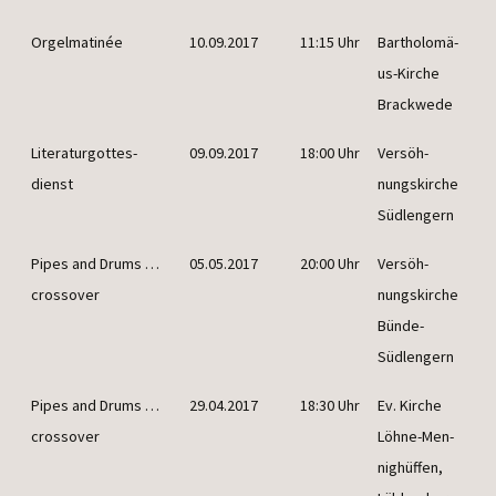
Orgel­ma­ti­née
10.09.2017
11:15 Uhr
Bar­tho­lo­mä­
us-Kir­che
Brackwede
Lite­ra­tur­got­tes­
09.09.2017
18:00 Uhr
Ver­söh­
dienst
nungs­kir­che
Südlengern
Pipes and Drums …
05.05.2017
20:00 Uhr
Ver­söh­
crossover
nungs­kir­che
Bünde-
Südlengern
Pipes and Drums …
29.04.2017
18:30 Uhr
Ev. Kir­che
crossover
Löh­ne-Men­
nig­hüf­fen,