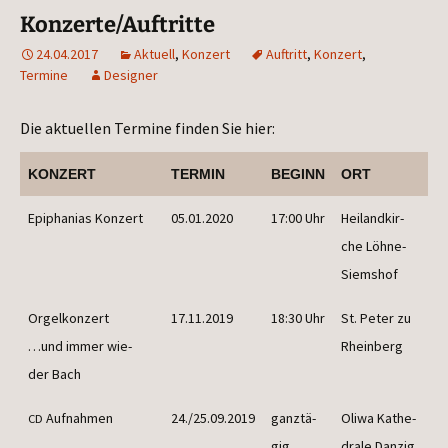
Konzerte/Auftritte
24.04.2017
Aktuell
,
Konzert
Auftritt
,
Konzert
,
Termine
Designer
Die aktu­el­len Ter­mi­ne fin­den Sie hier:
KON­ZERT
TER­MIN
BEGINN
ORT
Epi­pha­ni­as Konzert
05.01.2020
17:00 Uhr
Hei­land­kir­
che Löhne-
Siemshof
Orgel­kon­zert
17.11.2019
18:30 Uhr
St. Peter zu
…und immer wie­
Rheinberg
der Bach
Auf­nah­men
24./25.09.2019
ganz­tä­
Oli­wa Kathe­
CD
gig
dra­le Danzig