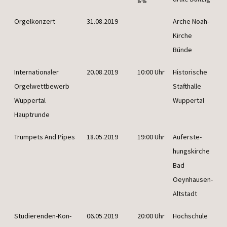
Orgel­kon­zert
31.08.2019
Arche Noah-
Kir­che
Bünde
Inter­na­tio­na­ler
20.08.2019
10:00 Uhr
His­to­ri­sche
Orgel­wett­be­werb
Stafthal­le
Wup­per­tal
Wuppertal
Hauptrunde
Trumpets And Pipes
18.05.2019
19:00 Uhr
Auf­er­ste­
hungs­kir­che
Bad
Oeynhausen-
Altstadt
Stu­die­ren­den-Kon­
06.05.2019
20:00 Uhr
Hoch­schu­le